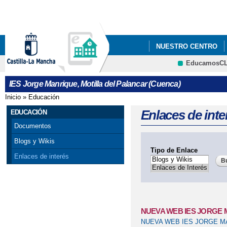
Pa
co
pri
NUESTRO CENTRO
EducamosC
FOTOGRAFÍAS
NU
CRFP
IES Jorge Manrique, Motilla del Palancar (Cuenca)
Inicio
»
Educación
Se encuentra usted aquí
Enlaces de inte
EDUCACIÓN
Documentos
Blogs y Wikis
Tipo de Enlace
Enlaces de interés
NUEVA WEB IES JORGE
NUEVA WEB IES JORGE M