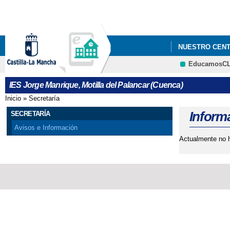
NUESTRO CEN
EducamosC
IES Jorge Manrique, Motilla del Palancar (Cuenca)
Inicio
»
Secretaría
Se encuentra usted aquí
Informa
SECRETARÍA
Avisos e Información
Actualmente no h