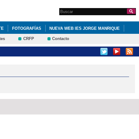
Search this site
Formulario de
búsqueda
TE
FOTOGRAFÍAS
NUEVA WEB IES JORGE MANRIQUE
tes
CRFP
Contacto